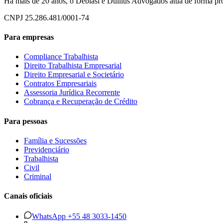
Há mais de 20 anos, o Debiasi e Dullius Advogados atua de forma próx
CNPJ
25.286.481/0001-74
Para empresas
Compliance Trabalhista
Direito Trabalhista Empresarial
Direito Empresarial e Societário
Contratos Empresariais
Assessoria Jurídica Recorrente
Cobrança e Recuperação de Crédito
Para pessoas
Família e Sucessões
Previdenciário
Trabalhista
Civil
Criminal
Canais oficiais
WhatsApp
+55 48 3033-1450